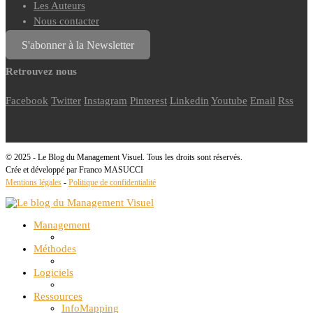
Les Auteurs
Nous contacter
S'abonner à la Newsletter
Retrouvez nous
Facebook
Twitter
Instagram
Pinterest
Linkedin
Youtube
Email
Rss
© 2025 - Le Blog du Management Visuel. Tous les droits sont réservés.
Crée et développé par Franco MASUCCI
Mentions légales
-
Politique de confidentialité
Management
Méthodes
Logiciels
Ressources
InfoMapping