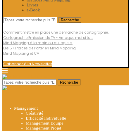
Matrices Mind Mapping
Livres
e-Book
Recherche
Top Posts
Comment mettre en place une démarche de cartographie...
Cartographie Emission de TV « Arnaque moi si tu...
Mind Mapping à la main ou au logiciel
Les 5+1 forces de Porter en Mind Mapping
Mind Mapping et CV
S'abonner à la Newsletter
Recherche
Management
Créativité
Efficacité Individuelle
Management Equipe
Management Projet