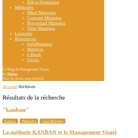
RH et Formation
Méthodes
Mind Mapping
Concept Mapping
Perceptual Mapping
Time Mapping
Logiciels
Ressources
InfoMapping
Matrices
e-Book
Livres
Le Blog du Management Visuel.
by
Signos
Tous les droits sont réservés.
Accueil
Archives
Résultats de la récherche
"kanban"
Kanban
Méthodes
Time Mapping
La méthode KANBAN et le Management Visuel