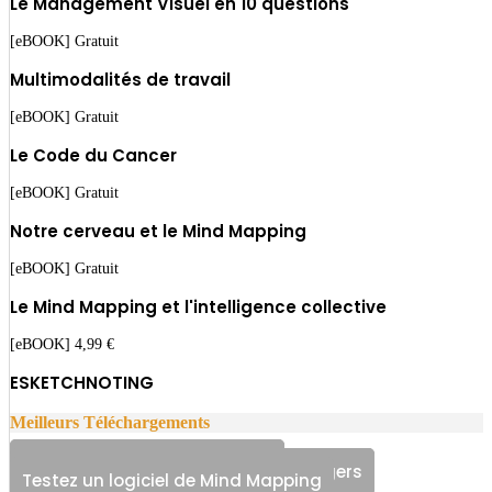
Le Management Visuel en 10 questions
[eBOOK] Gratuit
Multimodalités de travail
[eBOOK] Gratuit
Le Code du Cancer
[eBOOK] Gratuit
Notre cerveau et le Mind Mapping
[eBOOK] Gratuit
Le Mind Mapping et l'intelligence collective
[eBOOK] 4,99 €
ESKETCHNOTING
Meilleurs Téléchargements
Le Mind Mapping en 50 Slides
Pack Matrices Entrepreneurs/Managers
Testez un logiciel de Mind Mapping