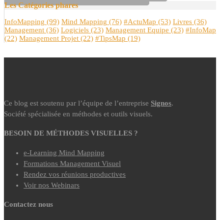
Les Catégories phares
InfoMapping
(99)
Mind Mapping
(76)
#ActuMap
(53)
Livres
(36)
Management
(36)
Logiciels
(23)
Management Equipe
(23)
#InfoMap
(22)
Management Projet
(22)
#TipsMap
(19)
Ce blog est soutenu par l’équipe de l’entreprise
Signos
.
Société spécialisée en méthodes et outils visuels.
BESOIN DE MÉTHODES VISUELLES ?
e-Learning Mind Mapping
Formations Management Visuel
Rendez vos réunions productives
Voir nos Webinars
Contactez nous